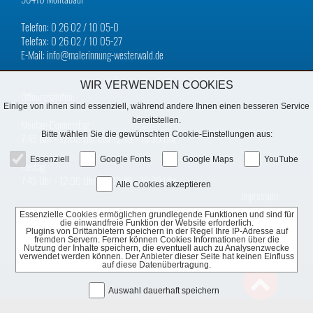
Telefon: 0 26 02 / 10 05-0
Telefax: 0 26 02 / 10 05-27
E-Mail: info@malerinnung-westerwald.de
WIR VERWENDEN COOKIES
Öffnungszeiten:
Einige von ihnen sind essenziell, während andere Ihnen einen besseren Service
bereitstellen.
Montag-Donnerstag
Bitte wählen Sie die gewünschten Cookie-Einstellungen aus:
7:45 Uhr − 12:00 Uhr und 12:45 − 16:30 Uhr
Essenziell
Google Fonts
Google Maps
YouTube
Freitag
7:45 Uhr − 12:00 Uhr und 12:45 − 15:30 Uhr
Alle Cookies akzeptieren
Impressum
Essenzielle Cookies ermöglichen grundlegende Funktionen und sind für
Datenschutz
die einwandfreie Funktion der Website erforderlich.
Plugins von Drittanbietern speichern in der Regel Ihre IP-Adresse auf
fremden Servern. Ferner können Cookies Informationen über die
Nutzung der Inhalte speichern, die eventuell auch zu Analysenzwecke
verwendet werden können. Der Anbieter dieser Seite hat keinen Einfluss
auf diese Datenübertragung.

Auswahl dauerhaft speichern