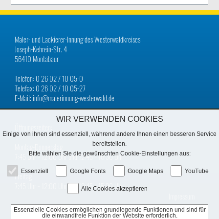
Maler- und Lackierer-Innung des Westerwaldkreises
Joseph-Kehrein-Str. 4
56410 Montabaur
Telefon: 0 26 02 / 10 05-0
Telefax: 0 26 02 / 10 05-27
E-Mail: info@malerinnung-westerwald.de
WIR VERWENDEN COOKIES
Öffnungszeiten:
Einige von ihnen sind essenziell, während andere Ihnen einen besseren Service
bereitstellen.
Montag-Donnerstag
Bitte wählen Sie die gewünschten Cookie-Einstellungen aus:
7:45 Uhr − 12:00 Uhr und 12:45 − 16:30 Uhr
Essenziell
Google Fonts
Google Maps
YouTube
Freitag
7:45 Uhr − 12:00 Uhr und 12:45 − 15:30 Uhr
Alle Cookies akzeptieren
Impressum
Essenzielle Cookies ermöglichen grundlegende Funktionen und sind für
Datenschutz
die einwandfreie Funktion der Website erforderlich.